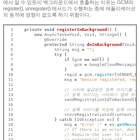
에서 알 수 있듯이 백그라운드에서 호출하는 이유는 GCM의
register(), unregister() 메서드가 수행하는 중에 애플리케이션
의 동작에 영향이 없도록 하기 위함이다.
 1

private
void
registerInBackground
()
{
 2

new
 AsyncTask
<
Void
,
 Void
,
 String
>()
{
 3

            @Override

 4

protected
 String 
doInBackground
(
Void
..
 5

                String msg 
=
""
;
 6

try
{
 7

if
(
gcm 
==
null)
{
 8

                        gcm 
=
 GoogleCloudMessaging
 9

}
10

                    regid 
=
 gcm
.
register
(
SENDER_ID
11

                    msg 
=
"Device registered, regi
12

13

// 서버에 발급받은 등록 아이디를 전
14

// 등록 아이디는 서버에서 앱에 푸쉬
15

                    sendRegistrationIdToBackend
();
16

17

// 등록 아이디를 저장해 등록 아이디
18

                    storeRegistrationId
(
context
,
 r
19

}
catch
(
IOException ex
)
{
20

                    msg 
=
"Error :"
+
 ex
.
getMessag
21

// If there is an error, don't
22

// Require the user to click a
23

// exponential back-off.