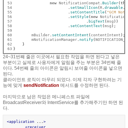
53

new
 NotificationCompat
.
Builder
(thi
54

.
setSmallIcon
(
R
.
drawable
.
g
55

.
setContentTitle
(
"GCM Noti
56

.
setStyle
(new
 Notification
57

.
bigText
(
msg
))
58

.
setContentText
(
msg
);
59

60

        mBuilder
.
setContentIntent
(
contentIntent
);
61

        mNotificationManager
.
notify
(
NOTIFICATION_I
62

}
63
}
24~31번째 줄은 이곳에서 필요한 작업을 하면 된다고 넣은
부분이고 실제로 사용자에게 알림을 주는 부분은 34번째 줄
이다. 54번째 줄의 아이콘은 알림시 보여줄 아이콘을 넣으면
된다.
클라이언트 로직이 마무리 되었다. 이제 각자 구현하려는 기
능에 맞게
sendNotification
메서드를 수정하면 된다.
마지막으로 남은 작업은 메니페스트 파일에
BroadcastReceiver와 IntentService를 추가해주기만 하면 된
다.
<application
 ...
>
<receiver