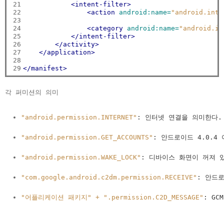
21

<intent-filter>
22

<action
android:name=
"android.inte
23

24

<category
android:name=
"android.in
25

</intent-filter>
26

</activity>
27

</application>
28

29
</manifest>
각 퍼미션의 의미
"android.permission.INTERNET"
: 인터넷 연결을 의미한다. 이
"android.permission.GET_ACCOUNTS"
: 안드로이드 4.0.
"android.permission.WAKE_LOCK"
: 디바이스 화면이 꺼져 있
"com.google.android.c2dm.permission.RECEIVE"
: 안드로
"어플리케이션 패키지" + ".permission.C2D_MESSAGE"
: G