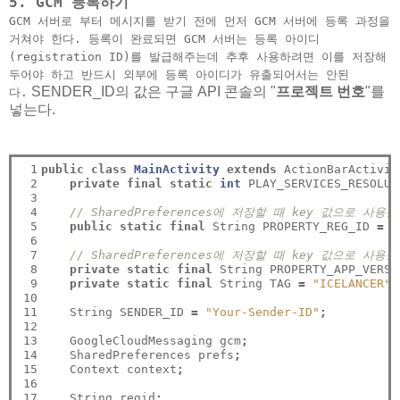
5. GCM 등록하기
GCM 서버로 부터 메시지를 받기 전에 먼저 GCM 서버에 등록 과정을
거쳐야 한다. 등록이 완료되면 GCM 서버는 등록 아이디
(registration ID)를 발급해주는데 추후 사용하려면 이를 저장해
두어야 하고 반드시 외부에 등록 아이디가 유출되어서는 안된
SENDER_ID의 값은 구글 API 콘솔의 "
프로젝트 번호
"를
다.
넣는다.
 1

public
class
MainActivity
extends
 ActionBarActivit
 2

private
final
static
int
 PLAY_SERVICES_RESOLUT
 3

 4

// SharedPreferences에 저장할 때 key 값으로 사용됨
 5

public
static
final
 String PROPERTY_REG_ID 
=
"
 6

 7

// SharedPreferences에 저장할 때 key 값으로 사용됨
 8

private
static
final
 String PROPERTY_APP_VERSI
 9

private
static
final
 String TAG 
=
"ICELANCER"
;
10

11

    String SENDER_ID 
=
"Your-Sender-ID"
;
12

13

    GoogleCloudMessaging gcm
;
14

    SharedPreferences prefs
;
15

    Context context
;
16

17

    String regid
;