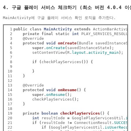
4. 구글 플레이 서비스 체크하기 (최소 버전 4.0.4 이
MainActivity에 구글 플레이 서비스 확인 로직을 추가한다.
 1

public
class
MainActivity
extends
 ActionBarActivit
 2

private
final
static
int
 PLAY_SERVICES_RESOLUT
 3

    @Override

 4

protected
void
onCreate
(
Bundle savedInstanceSt
 5

super.
onCreate
(
savedInstanceState
);
 6

        setContentView
(
R
.
layout
.
activity_main
);
 7

 8

if
(
checkPlayServices
())
{
 9

10

}
11

}
12

13

    @Override

14

protected
void
onResume
()
{
15

super.
onResume
();
16

        checkPlayServices
();
17

}
18

19

private
boolean
checkPlayServices
()
{
20

int
 resultCode 
=
 GooglePlayServicesUtil
.
is
21

if
(
resultCode 
!=
 ConnectionResult
.
SUCCESS
22

if
(
GooglePlayServicesUtil
.
isUserRecov