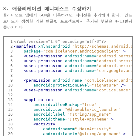
3. 애플리케이션 메니페스트 수정하기
클라이언트 앱에서 GCM을 이용하려면 퍼미션을 추가해야 한다. 안드
로이드가 생성한 기본 템플릿 프로젝트에서 추가된 부분은 4~11번째
줄까지이다.
 1

<?xml version="1.0" encoding="utf-8"?>
 2

<manifest
xmlns:android=
"http://schemas.android.co
 3

package=
"com.icelancer.androidgcmclient"
>
 4

<uses-permission
android:name=
"android.permiss
 5

<uses-permission
android:name=
"android.permiss
 6

<uses-permission
android:name=
"android.permiss
 7

<uses-permission
android:name=
"com.google.andr
 8

 9

<permission
android:name=
"com.icelancer.androi
10

android:protectionLevel=
"signature"
/>
11

<uses-permission
android:name=
"com.icelancer.a
12

13

<application
14

android:allowBackup=
"true"
15

android:icon=
"@drawable/ic_launcher"
16

android:label=
"@string/app_name"
17

android:theme=
"@style/AppTheme"
>
18

<activity
19

android:name=
".MainActivity"
20

android:label=
"@string/app_name"
>