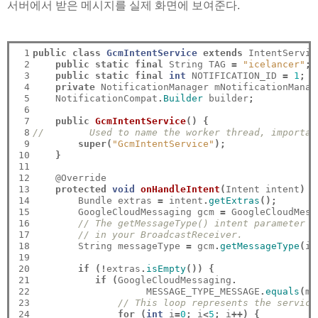
서버에서 받은 메시지를 실제 화면에 보여준다.
 1

public
class
GcmIntentService
extends
 IntentServic
 2

public
static
final
 String TAG 
=
"icelancer"
;
 3

public
static
final
int
 NOTIFICATION_ID 
=
1
;
 4

private
 NotificationManager mNotificationManag
 5

    NotificationCompat
.
Builder
 builder
;
 6

 7

public
GcmIntentService
()
{
 8

//        Used to name the worker thread, importan
 9

super(
"GcmIntentService"
);
10

}
11

12

    @Override

13

protected
void
onHandleIntent
(
Intent intent
)
{
14

        Bundle extras 
=
 intent
.
getExtras
();
15

        GoogleCloudMessaging gcm 
=
 GoogleCloudMess
16

// The getMessageType() intent parameter m
17

// in your BroadcastReceiver.
18

        String messageType 
=
 gcm
.
getMessageType
(
in
19

20

if
(!
extras
.
isEmpty
())
{
21

if
(
GoogleCloudMessaging
.
22

                    MESSAGE_TYPE_MESSAGE
.
equals
(
me
23

// This loop represents the service
24

for
(
int
 i
=
0
;
 i
<
5
;
 i
++)
{