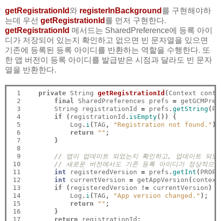
getRegistrationId
와
registerInBackground
를 구현해야하
는데 우선
getRegistrationId
를 먼저 구현한다.
getRegistrationId
메서드는 SharedPreference에 등록 아이
디가 저장되어 있는지 확인하고 없으면 빈 문자열을 있으면
기존에 등록된 등록 아이디를 반환하는 역할을 수행한다. 또
한 앱 버전이 등록 아이디를 발급받은 시점과 달라도 빈 문자
열을 반환한다.
 1

private
 String 
getRegistrationId
(
Context conte
 2

final
 SharedPreferences prefs 
=
 getGCMPref
 3

        String registrationId 
=
 prefs
.
getString
(
PR
 4

if
(
registrationId
.
isEmpty
())
{
 5

            Log
.
i
(
TAG
,
"Registration not found."
);
 6

return
""
;
 7

}
 8

 9

// 앱이 업데이트 되었는지 확인하고, 업데이트 되었
10

// 새로운 버전에서도 기존 등록 아이디가 정상적으로
11

int
 registeredVersion 
=
 prefs
.
getInt
(
PROPE
12

int
 currentVersion 
=
 getAppVersion
(
context
13

if
(
registeredVersion 
!=
 currentVersion
)
{
14

            Log
.
i
(
TAG
,
"App version changed."
);
15

return
""
;
16

}
17

return
 registrationId
;