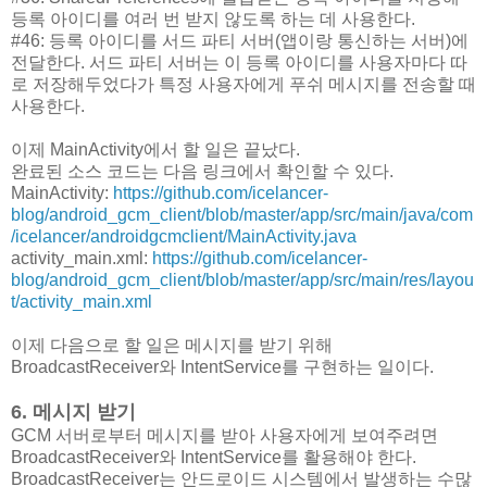
등록 아이디를 여러 번 받지 않도록 하는 데 사용한다.
#46: 등록 아이디를 서드 파티 서버(앱이랑 통신하는 서버)에
전달한다. 서드 파티 서버는 이 등록 아이디를 사용자마다 따
로 저장해두었다가 특정 사용자에게 푸쉬 메시지를 전송할 때
사용한다.
이제 MainActivity에서 할 일은 끝났다.
완료된 소스 코드는 다음 링크에서 확인할 수 있다.
MainActivity:
https://github.com/icelancer-
blog/android_gcm_client/blob/master/app/src/main/java/com
/icelancer/androidgcmclient/MainActivity.java
activity_main.xml:
https://github.com/icelancer-
blog/android_gcm_client/blob/master/app/src/main/res/layou
t/activity_main.xml
이제 다음으로 할 일은 메시지를 받기 위해
BroadcastReceiver와 IntentService를 구현하는 일이다.
6. 메시지 받기
GCM 서버로부터 메시지를 받아 사용자에게 보여주려면
BroadcastReceiver와 IntentService를 활용해야 한다.
BroadcastReceiver는 안드로이드 시스템에서 발생하는 수많