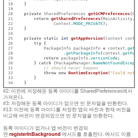
18

}
19

20

private
 SharedPreferences 
getGCMPreferences
(
Co
21

return
getSharedPreferences
(
MainActivity
.
c
22

                Context
.
MODE_PRIVATE
);
23

}
24

25

private
static
int
getAppVersion
(
Context conte
26

try
{
27

            PackageInfo packageInfo 
=
 context
.
getP
28

.
getPackageInfo
(
context
.
getPac
29

return
 packageInfo
.
versionCode
;
30

}
catch
(
PackageManager
.
NameNotFoundExcept
31

// should never happen
32

throw
new
RuntimeException
(
"Could not 
33

}
34
}
#2: 이전에 저장해둔 등록 아이디를 SharedPreferences에서
가져온다.
#3: 저장해둔 등록 아이디가 없으면 빈 문자열을 반환한다.
#13: 이전에 등록 아이디를 저장한 앱의 버전과 현재 버전을
비교해 버전이 변경되었으면 빈 문자열을 반환한다.
등록 아이디가 없거나 앱 버전이 변경되
면
registerInBackground
메서드를 호출한다. 메서드 이름