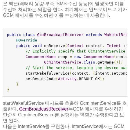
은 액션(배터리 용량 부족, SMS 수신 등등)이 발생하면 이를
수신해 처리하는 역할을 한다. 여기에서는 안드로이드 기기가
GCM 메시지를 수신하면 이를 수신하는 데 사용한다.
public
class
GcmBroadcastReceiver
extends
WakefulBroa
@Override
public
void
 onReceive
(
Context
 context
,
Intent
 int
// Explicitly specify that GcmIntentService w
ComponentName
 comp 
=
new
ComponentName
(
contex
GcmIntentService
.
class
.
getName
());
// Start the service, keeping the device awak
        startWakefulService
(
context
,
(
intent
.
setCompo
        setResultCode
(
Activity
.
RESULT_OK
);
}
}
startWakefulService 메서드를 호출해 GcmIntentService를 호
출한다.
GcmBroadcastReceiver
는GCM 메시지를 수신하면
단순히 GcmIntentService를 실행하는 역할만 수행한다고 보
면 된다.
다음은 IntentService를 구현한다. IntentService에서는 GCM