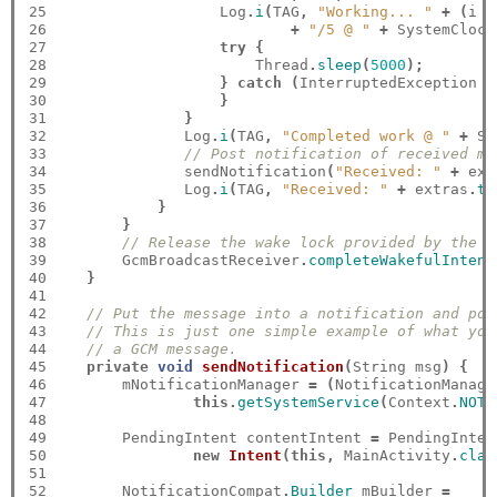
25

                   Log
.
i
(
TAG
,
"Working... "
+
(
i 
+
26

+
"/5 @ "
+
 SystemClock
27

try
{
28

                       Thread
.
sleep
(
5000
);
29

}
catch
(
InterruptedException e
30

}
31

}
32

               Log
.
i
(
TAG
,
"Completed work @ "
+
 Sy
33

// Post notification of received me
34

               sendNotification
(
"Received: "
+
 ext
35

               Log
.
i
(
TAG
,
"Received: "
+
 extras
.
to
36

}
37

}
38

// Release the wake lock provided by the W
39

        GcmBroadcastReceiver
.
completeWakefulIntent
40

}
41

42

// Put the message into a notification and pos
43

// This is just one simple example of what you
44

// a GCM message.
45

private
void
sendNotification
(
String msg
)
{
46

        mNotificationManager 
=
(
NotificationManage
47

this.
getSystemService
(
Context
.
NOTI
48

49

        PendingIntent contentIntent 
=
 PendingInten
50

new
Intent
(this,
 MainActivity
.
clas
51

52

        NotificationCompat
.
Builder
 mBuilder 
=