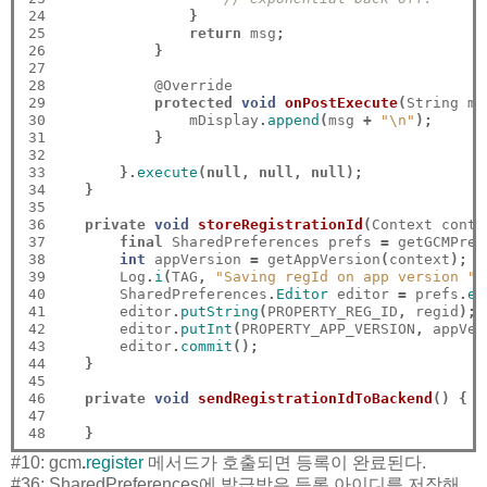
24

}
25

return
 msg
;
26

}
27

28

            @Override

29

protected
void
onPostExecute
(
String ms
30

                mDisplay
.
append
(
msg 
+
"\n"
);
31

}
32

33

}.
execute
(null,
null,
null);
34

}
35

36

private
void
storeRegistrationId
(
Context conte
37

final
 SharedPreferences prefs 
=
 getGCMPref
38

int
 appVersion 
=
 getAppVersion
(
context
);
39

        Log
.
i
(
TAG
,
"Saving regId on app version "
40

        SharedPreferences
.
Editor
 editor 
=
 prefs
.
ed
41

        editor
.
putString
(
PROPERTY_REG_ID
,
 regid
);
42

        editor
.
putInt
(
PROPERTY_APP_VERSION
,
 appVer
43

        editor
.
commit
();
44

}
45

46

private
void
sendRegistrationIdToBackend
()
{
47

48
}
#10:
gcm
.
register
메서드가 호출되면 등록이 완료된다.
#36: SharedPreferences에 발급받은 등록 아이디를 저장해