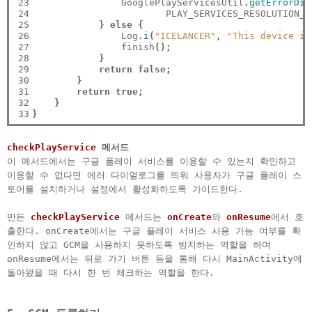
23

                GooglePlayServicesUtil
.
getErrorDia
24

                        PLAY_SERVICES_RESOLUTION_R
25

}
else
{
26

                Log
.
i
(
"ICELANCER"
,
"This device is
27

                finish
();
28

}
29

return
false;
30

}
31

return
true;
32

}
33
}
checkPlayService
메서드
이 메서드에서는 구글 플레이 서비스를 이용할 수 있는지 확인하고
이용할 수 없다면 에러 다이얼로그를 띄워 사용자가 구글 플레이 스
토어를 설치하거나 설정에서 활성화하도록 가이드한다.
만든
checkPlayService
메서드는
onCreate
와
onResume
에서 호
출한다. onCreate에서는 구글 플레이 서비스 사용 가능 여부를 확
인하지 않고 GCM을 사용하지 못하도록 방지하는 역할을 하며
onResume에서는 뒤로 가기 버튼 등을 통해 다시 MainActivity에
돌아왔을 때 다시 한 번 체크하는 역할을 한다.