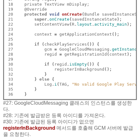
18

    private TextView mDisplay;

19

    @Override

20

protected
void
onCreate
(
Bundle savedInstanceSt
21

super.
onCreate
(
savedInstanceState
);
22

        setContentView
(
R
.
layout
.
activity_main
);
23

24

        context 
=
 getApplicationContext
();
25

26

if
(
checkPlayServices
())
{
27

            gcm 
=
 GoogleCloudMessaging
.
getInstance
28

            regid 
=
 getRegistrationId
(
context
);
29

30

if
(
regid
.
isEmpty
())
{
31

                registerInBackground
();
32

}
33

}
else
{
34

            Log
.
i
(
TAG
,
"No valid Google Play Servi
35

}
36
}
#27: GoogleCloudMessaging 클래스의 인스턴스를 생성한
다.
#28: 기존에 발급받은 등록 아이디를 가져온다.
#30: 기존에 발급된 등록 아이디가 없으면
registerInBackground
메서드를 호출해 GCM 서버에 발급
을 요청한다.